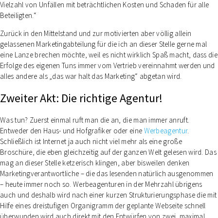
Vielzahl von Unfällen mit beträchtlichen Kosten und Schaden für alle
Beteiligten.“
Zurück in den Mittelstand und zur motivierten aber völlig allein
gelassenen Marketingabteilung für die ich an dieser Stelle gerne mal
eine Lanze brechen möchte, weil es nicht wirklich Spaß macht, dass die
Erfolge des eigenen Tuns immer vom Vertrieb vereinnahmt werden und
alles andere als „das war halt das Marketing“ abgetan wird.
Zweiter Akt: Die richtige Agentur!
Was tun? Zuerst einmal ruft man die an, die man immer anruft.
Entweder den Haus- und Hofgrafiker oder eine
Werbeagentur
.
Schließlich ist Internet ja auch nicht viel mehr als eine große
Broschüre, die eben gleichzeitig auf der ganzen Welt gelesen wird. Das
mag an dieser Stelle ketzerisch klingen, aber bisweilen denken
Marketingverantwortliche – die das lesenden natürlich ausgenommen
– heute immer noch so. Werbeagenturen in der Mehrzahl übrigens
auch und deshalb wird nach einer kurzen Strukturierungsphase die mit
Hilfe eines dreistufigen Organigramm der geplante Webseite schnell
überwunden wird auch direkt mit den Entwürfen von zwei, maximal