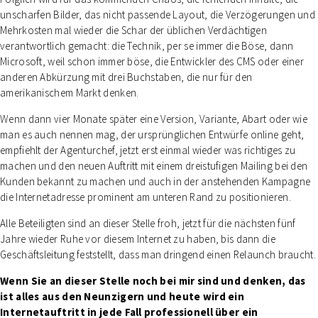
unscharfen Bilder, das nicht passende Layout, die Verzögerungen und
Mehrkosten mal wieder die Schar der üblichen Verdächtigen
verantwortlich gemacht: die Technik, per se immer die Böse, dann
Microsoft, weil schon immer böse, die Entwickler des CMS oder einer
anderen Abkürzung mit drei Buchstaben, die nur für den
amerikanischem Markt denken.
Wenn dann vier Monate später eine Version, Variante, Abart oder wie
man es auch nennen mag, der ursprünglichen Entwürfe online geht,
empfiehlt der Agenturchef, jetzt erst einmal wieder was richtiges zu
machen und den neuen Auftritt mit einem dreistufigen Mailing bei den
Kunden bekannt zu machen und auch in der anstehenden Kampagne
die Internetadresse prominent am unteren Rand zu positionieren.
Alle Beteiligten sind an dieser Stelle froh, jetzt für die nächsten fünf
Jahre wieder Ruhe vor diesem Internet zu haben, bis dann die
Geschäftsleitung feststellt, dass man dringend einen Relaunch braucht.
Wenn Sie an dieser Stelle noch bei mir sind und denken, das
ist alles aus den Neunzigern und heute wird ein
Internetauftritt in jede Fall professionell über ein