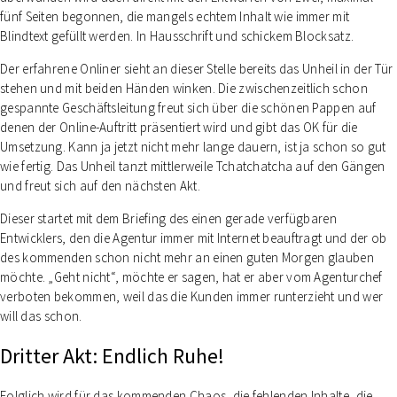
fünf Seiten begonnen, die mangels echtem Inhalt wie immer mit
Blindtext gefüllt werden. In Hausschrift und schickem Blocksatz.
Der erfahrene Onliner sieht an dieser Stelle bereits das Unheil in der Tür
stehen und mit beiden Händen winken. Die zwischenzeitlich schon
gespannte Geschäftsleitung freut sich über die schönen Pappen auf
denen der Online-Auftritt präsentiert wird und gibt das OK für die
Umsetzung. Kann ja jetzt nicht mehr lange dauern, ist ja schon so gut
wie fertig. Das Unheil tanzt mittlerweile Tchatchatcha auf den Gängen
und freut sich auf den nächsten Akt.
Dieser startet mit dem Briefing des einen gerade verfügbaren
Entwicklers, den die Agentur immer mit Internet beauftragt und der ob
des kommenden schon nicht mehr an einen guten Morgen glauben
möchte. „Geht nicht“, möchte er sagen, hat er aber vom Agenturchef
verboten bekommen, weil das die Kunden immer runterzieht und wer
will das schon.
Dritter Akt: Endlich Ruhe!
Folglich wird für das kommenden Chaos, die fehlenden Inhalte, die