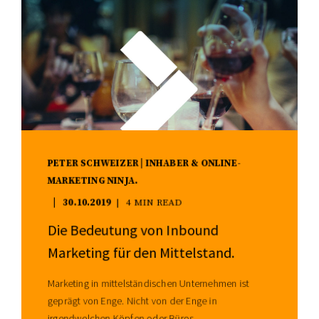
PETER SCHWEIZER | INHABER & ONLINE-
MARKETING NINJA.
30.10.2019
4 MIN READ
Die Bedeutung von Inbound
Marketing für den Mittelstand.
Marketing in mittelständischen Unternehmen ist
geprägt von Enge. Nicht von der Enge in
irgendwelchen Köpfen oder Büros, ...