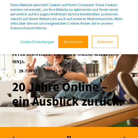
Diese Website speichert Cookies auf Ihrem Computer. Diese Cookies
werden verwendet, um Ihre Website zu optimieren und Ihnen einen
persönlich auf Sie zugeschnittenen Service bereitstellen zu können,
sowohl auf dieser Website als auch auf anderen Medienkanälen. Mehr
Infos über die von uns eingesetzten Cookies finden Sie in unserer
Datenschutzrichtlinie.
Cookie-Einstellungen
Akzeptieren
Ablehnen
PETER SCHWEIZER | INHABER & ONLINE-MARKETING
NINJA.
28.7.2017
3 MIN LESEZEIT
20 Jahre Online –
ein Ausblick zurück.