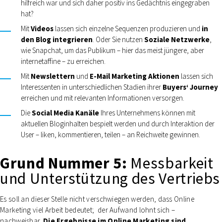
hilfreich war und sich daher positiv ins Gedächtnis eingegraben
hat?
Mit
Videos
lassen sich einzelne Sequenzen produzieren und
in
den Blog integrieren
. Oder Sie nutzen
Soziale Netzwerke
,
wie Snapchat, um das Publikum – hier das meist jüngere, aber
internetaffine – zu erreichen.
Mit
Newslettern
und
E-Mail Marketing Aktionen
lassen sich
Interessenten in unterschiedlichen Stadien ihrer
Buyers‘ Journey
erreichen und mit relevanten Informationen versorgen.
Die
Social Media Kanäle
Ihres Unternehmens können mit
aktuellen Bloginhalten bespielt werden und durch Interaktion der
User – liken, kommentieren, teilen – an Reichweite gewinnen.
Grund Nummer 5:
Messbarkeit
und Unterstützung des Vertriebs
Es soll an dieser Stelle nicht verschwiegen werden, dass Online
Marketing viel Arbeit bedeutet; der Aufwand lohnt sich –
nachweisbar.
Die Ergebnisse im Online Marketing sind