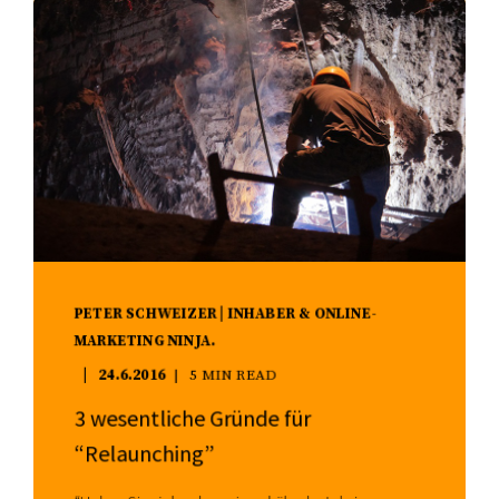
PETER SCHWEIZER | INHABER & ONLINE-
MARKETING NINJA.
24.6.2016
5 MIN READ
3 wesentliche Gründe für
“Relaunching”